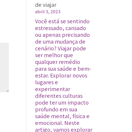
de viajar
beneficiar
abril 3, 2023
a
saúde
Você está se sentindo
estressado, cansado
ou apenas precisando
de uma mudança de
cenário? Viajar pode
ser melhor que
qualquer remédio
para sua saúde e bem-
estar. Explorar novos
lugares e
experimentar
diferentes culturas
pode ter um impacto
profundo em sua
saúde mental, física e
emocional. Neste
artigo, vamos explorar