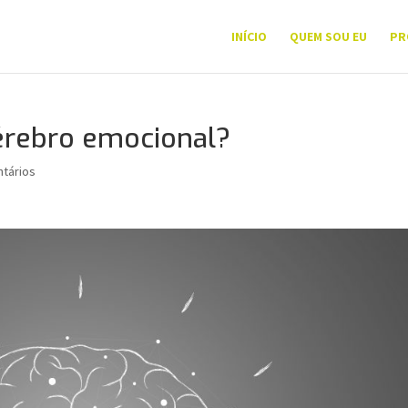
INÍCIO
QUEM SOU EU
PR
érebro emocional?
tários