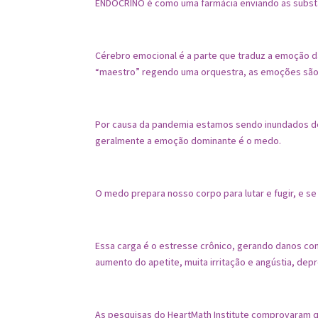
ENDÓCRINO é como uma farmácia enviando as substâ
⠀
Cérebro emocional é a parte que traduz a emoção 
“maestro” regendo uma orquestra, as emoções são
⠀
Por causa da pandemia estamos sendo inundados de
geralmente a emoção dominante é o medo.
⠀
O medo prepara nosso corpo para lutar e fugir, e s
⠀
Essa carga é o estresse crônico, gerando danos com
aumento do apetite, muita irritação e angústia, depr
⠀
As pesquisas do HeartMath Institute comprovaram q