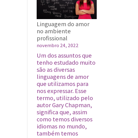
dicas
comprovadas
para
Linguagem do amor
melhorar
no ambiente
sua
profissional
saúde
novembro 24, 2022
do
sono
Um dos assuntos que
tenho estudado muito
são as diversas
linguagens de amor
que utilizamos para
nos expressar. Esse
termo, utilizado pelo
autor Gary Chapman,
significa que, assim
como temos diversos
idiomas no mundo,
também temos