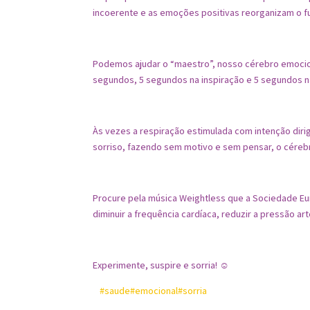
incoerente e as emoções positivas reorganizam o f
⠀
Podemos ajudar o “maestro”, nosso cérebro emocion
segundos, 5 segundos na inspiração e 5 segundos n
⠀
Às vezes a respiração estimulada com intenção dirig
sorriso, fazendo sem motivo e sem pensar, o cérebr
⠀
Procure pela música Weightless que a Sociedade Eur
diminuir a frequência cardíaca, reduzir a pressão art
⠀
Experimente, suspire e sorria! ☺
⠀
#saude
#emocional
#sorria