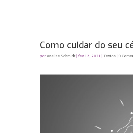
Como cuidar do seu c
por
Anelise Schmidt
|
fev 12, 2021
|
Textos
|
0 Comen