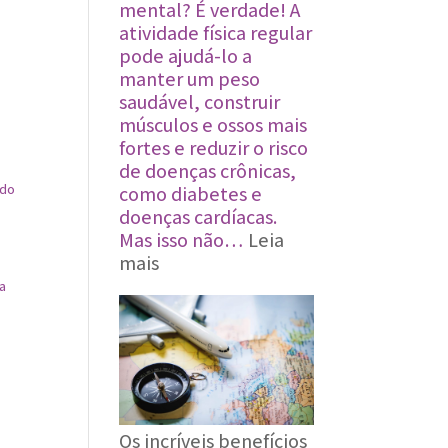
mental? É verdade! A
atividade física regular
pode ajudá-lo a
manter um peso
saudável, construir
músculos e ossos mais
fortes e reduzir o risco
de doenças crônicas,
 do
como diabetes e
.
doenças cardíacas.
Mas isso não…
Leia
:
mais
O
 a
Poder
do
Movimento:
‍5
maneiras
surpreendentes
Os incríveis benefícios
de