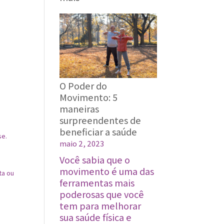
A
importância
das
relações
para
uma
vida
O Poder do
saudável
Movimento: ‍5
maneiras
surpreendentes de
beneficiar a saúde
se.
maio 2, 2023
Você sabia que o
movimento é uma das
ta ou
ferramentas mais
poderosas que você
tem para melhorar
sua saúde física e