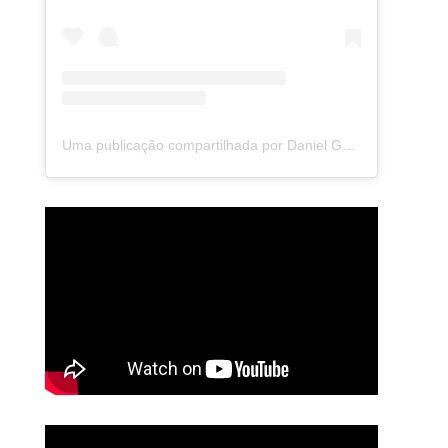
Uma publicação compartilhada por Daniel Gabarra | Brainspotting (@danielgabarra)